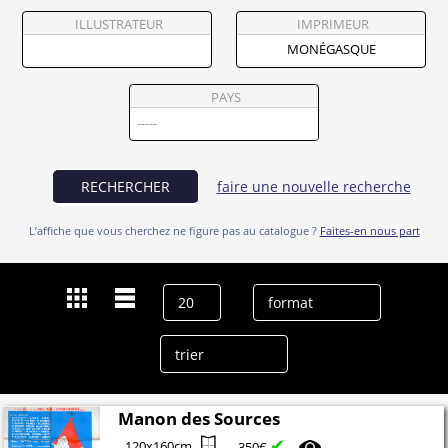
Partenaires
ILLUSTRATEUR
IMPRIMEUR
Vendre
PAYS
RECHERCHER
faire une nouvelle recherche
L’affiche que vous cherchez ne figure pas au catalogue ?
Faites-en nous part
Dernières recherches
Monégasque
effacer l’historique
Manon des Sources
✔
120x160cm
350€