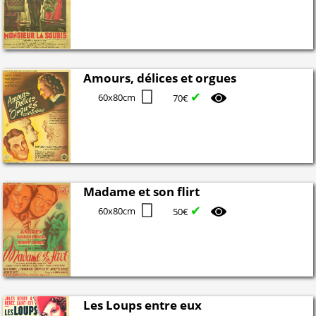
Amours, délices et orgues
✔
60x80cm
70€
Madame et son flirt
✔
60x80cm
50€
Les Loups entre eux