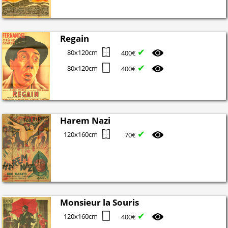
Regain
✔
80x120cm
400€
✔
80x120cm
400€
Harem Nazi
✔
120x160cm
70€
Monsieur la Souris
✔
120x160cm
400€