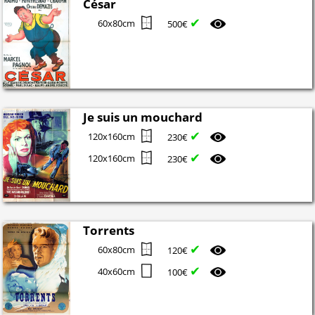
César
✔
60x80cm
500€
Je suis un mouchard
✔
120x160cm
230€
✔
120x160cm
230€
Torrents
✔
60x80cm
120€
✔
40x60cm
100€