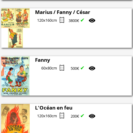
Marius / Fanny / César
✔
120x160cm
3800€
Fanny
✔
60x80cm
500€
L'Océan en feu
✔
120x160cm
200€