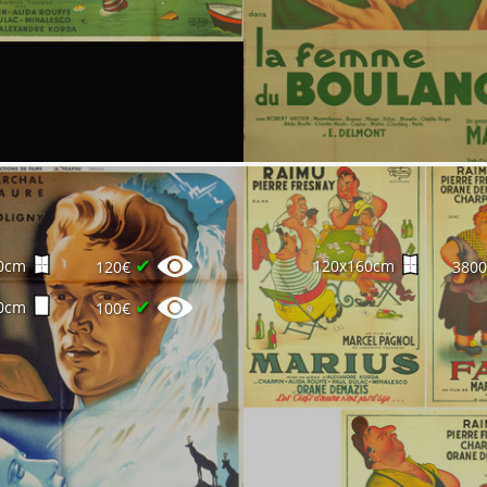
✔
0cm
120x160cm
120€
380
✔
0cm
100€