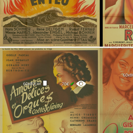
60x8
✔
60x80cm
70€