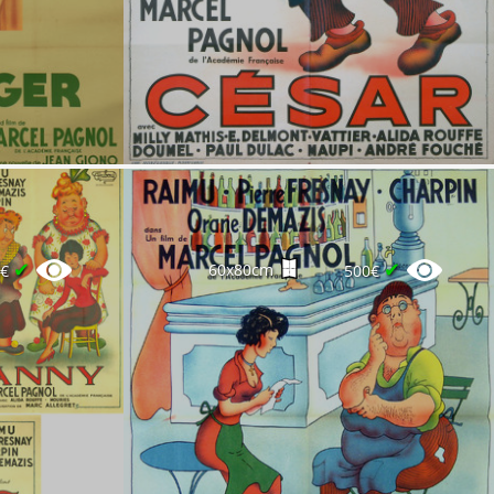
✔
✔
60x80cm
0€
500€