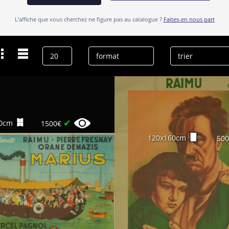
L’affiche que vous cherchez ne figure pas au catalogue ?
Faites-en nous part
Dernières recherches
Monégasque
effacer l’historique
✔
0cm
1500€
120x160cm
50