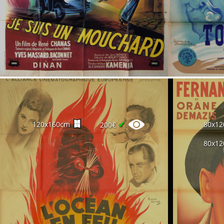
✔
120x160cm
80x1
200€
80x1