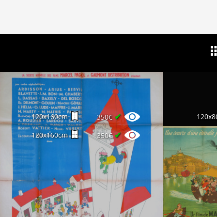
✔
120x160cm
120x8
350€
✔
120x160cm
350€