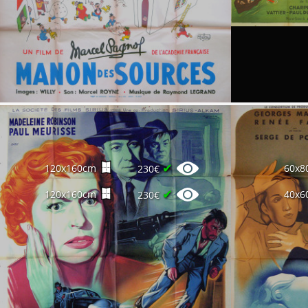
✔
120x160cm
60x8
230€
✔
120x160cm
40x6
230€