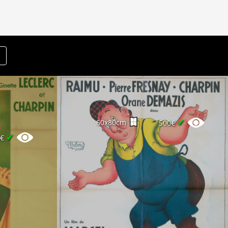
✔
60x80cm
500€
✔
0€