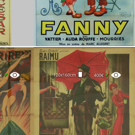
✔
✔
120x160cm
0€
400€