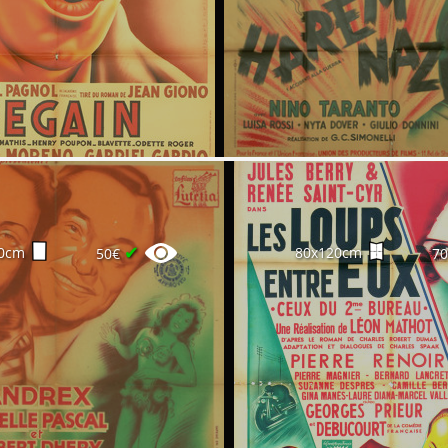
✔
0cm
80x120cm
50€
7