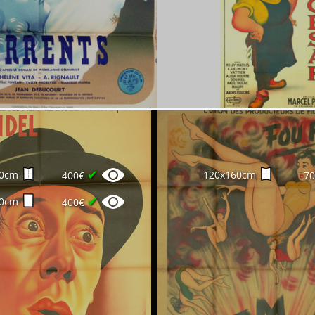
✔
20cm
120x160cm
400€
7
✔
20cm
400€