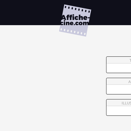
A
ILLU