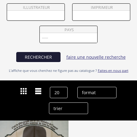
Partenaires
ILLUSTRATEUR
IMPRIMEUR
Vendre
PAYS
RECHERCHER
faire une nouvelle recherche
L’affiche que vous cherchez ne figure pas au catalogue ?
Faites-en nous part