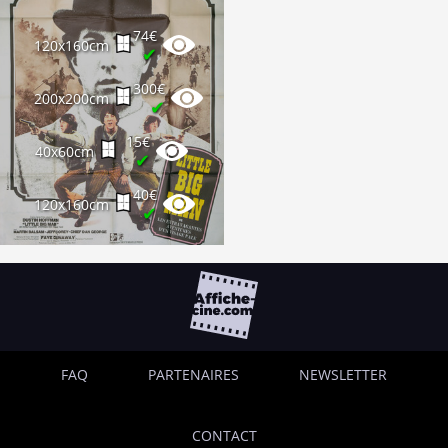
74€
120x160cm
✔
300€
200x200cm
✔
15€
40x60cm
✔
40€
120x160cm
✔
FAQ
PARTENAIRES
NEWSLETTER
CONTACT