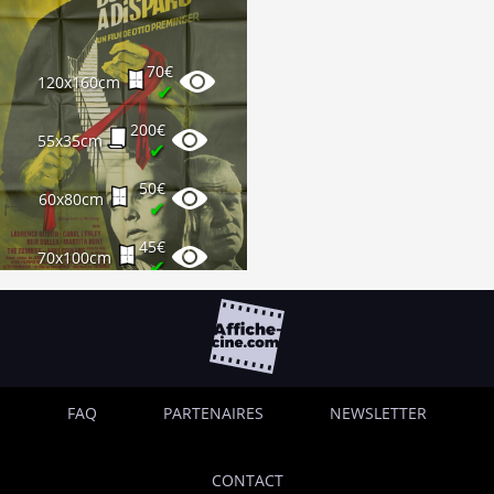
70€
120x160cm
✔
200€
55x35cm
✔
50€
60x80cm
✔
45€
70x100cm
✔
FAQ
PARTENAIRES
NEWSLETTER
CONTACT