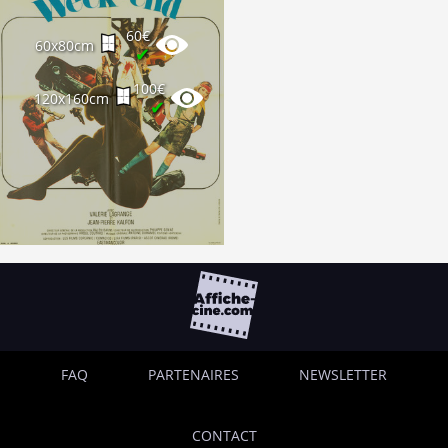
60€
60x80cm
✔
100€
120x160cm
✔
FAQ
PARTENAIRES
NEWSLETTER
CONTACT