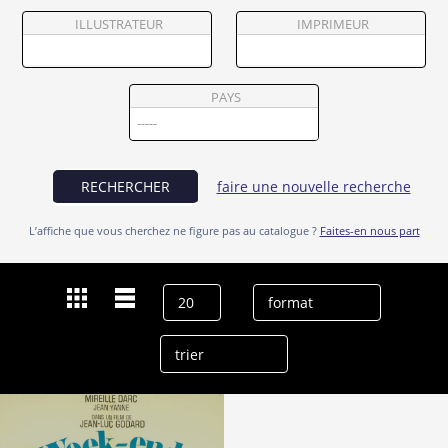
Partenaires
ILLUSTRATEUR
IMPRIMEUR
Vendre
PAYS
RECHERCHER
faire une nouvelle recherche
L’affiche que vous cherchez ne figure pas au catalogue ?
Faites-en nous part