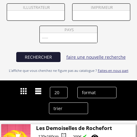
Partenaires
ILLUSTRATEUR
IMPRIMEUR
Vendre
PAYS
RECHERCHER
faire une nouvelle recherche
L’affiche que vous cherchez ne figure pas au catalogue ?
Faites-en nous part
Les Demoiselles de Rochefort
✔
120x160cm
200€