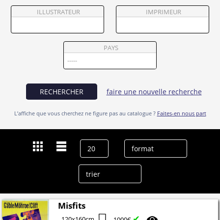
Partenaires
ILLUSTRATEUR
IMPRIMEUR
Vendre
PAYS
RECHERCHER
faire une nouvelle recherche
L’affiche que vous cherchez ne figure pas au catalogue ?
Faites-en nous part
Misfits
✔
120x160cm
1000€