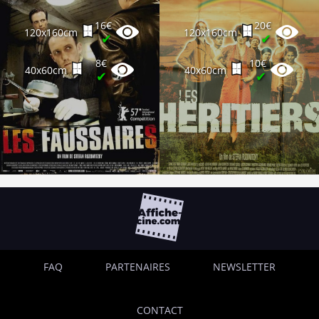
16€
20€
120x160cm
120x160cm
✔
✔
8€
10€
40x60cm
40x60cm
✔
✔
FAQ
PARTENAIRES
NEWSLETTER
CONTACT