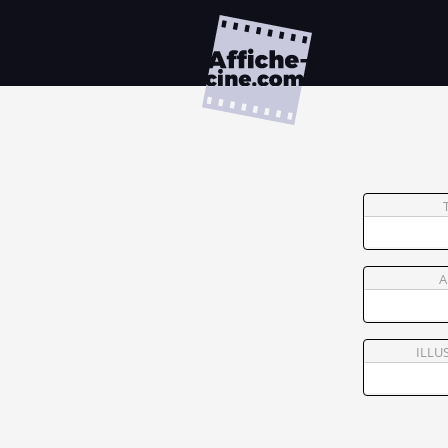
A
ILLU