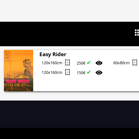
Easy Rider
✔
120x160cm
60x80cm
250€
✔
120x160cm
150€