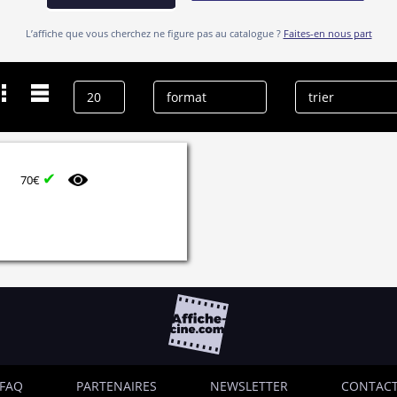
L’affiche que vous cherchez ne figure pas au catalogue ?
Faites-en nous part
Dernières recherches
Sabrina Scharf
effacer l’historique
✔
70€
FAQ
PARTENAIRES
NEWSLETTER
CONTAC