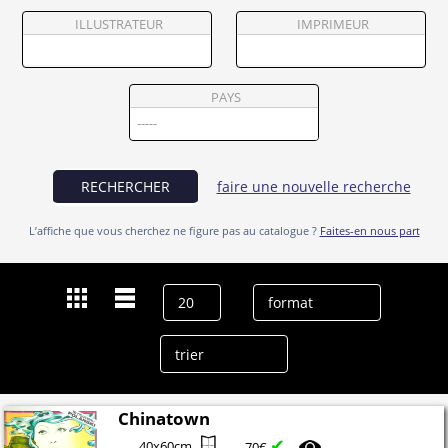
Partenaires
ILLUSTRATEUR
IMPRIMEUR
Vendre
PAYS
RECHERCHER
faire une nouvelle recherche
L’affiche que vous cherchez ne figure pas au catalogue ?
Faites-en nous part
Dernières recherches
Perry Lopez
effacer l’historique
Chinatown
✔
40x60cm
70€