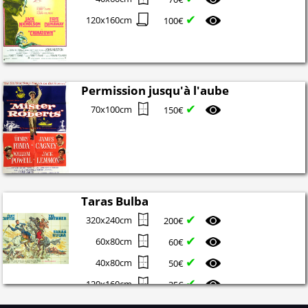
✔
120x160cm
100€
Permission jusqu'à l'aube
✔
70x100cm
150€
Taras Bulba
✔
320x240cm
200€
✔
60x80cm
60€
✔
40x80cm
50€
✔
120x160cm
35€
✔
120x160cm
74€