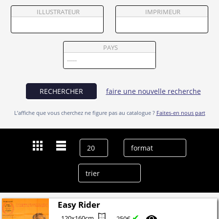
Partenaires
ILLUSTRATEUR
IMPRIMEUR
Vendre
PAYS
RECHERCHER
faire une nouvelle recherche
L’affiche que vous cherchez ne figure pas au catalogue ?
Faites-en nous part
Dernières recherches
Mac Mashourian
effacer l’historique
Easy Rider
✔
120x160cm
250€