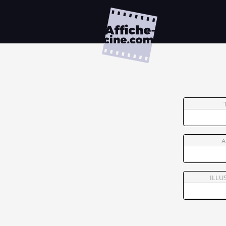
A
ILLU