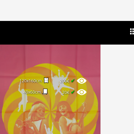
✔
120x160cm
200€
✔
40x60cm
20€