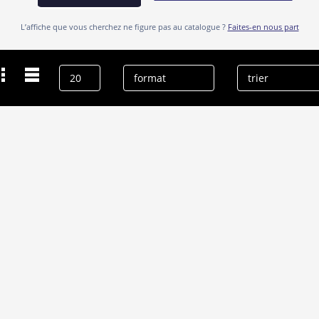
L’affiche que vous cherchez ne figure pas au catalogue ?
Faites-en nous part
Dernières recherches
Grover Dale
effacer l’historique