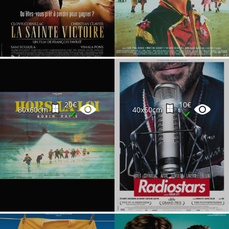
20€
10€
80x60cm
40x60cm
✔
✔