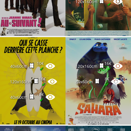
120x160cm
✔
10€
16€
40x60cm
120x160cm
✔
✔
16€
8€
120x160cm
40x60cm
✔
✔
8€
40x60cm
✔