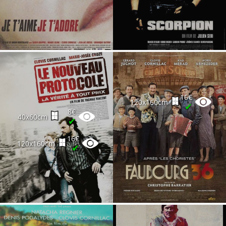
16€
120x160cm
✔
8€
40x60cm
✔
16€
120x160cm
✔