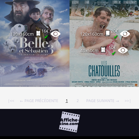
16€
20€
120x160cm
120x160cm
✔
✔
10€
40x60cm
✔
|<<
← PAGE PRÉCÉDENTE
1
2
PAGE SUIVANTE →
>>|