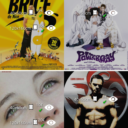
15€
8€
40x60cm
40x60cm
✔
✔
30€
120x160cm
✔
8€
40x60cm
✔
10€
40x60cm
✔
20€
120x160cm
✔