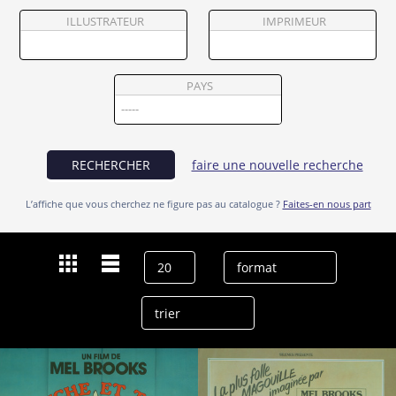
Partenaires
ILLUSTRATEUR
IMPRIMEUR
Vendre
PAYS
RECHERCHER
faire une nouvelle recherche
L’affiche que vous cherchez ne figure pas au catalogue ?
Faites-en nous part
Dernières recherches
Andréas Voutsinas
effacer l’historique