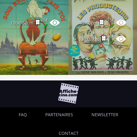
25€
15€
120x160cm
40x60cm
✔
✔
40€
120x80cm
✔
FAQ
PARTENAIRES
NEWSLETTER
CONTACT