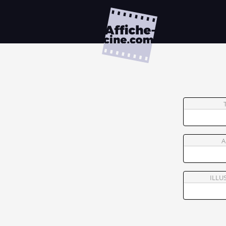
A
ILLU