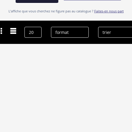
L’affiche que vous cherchez ne figure pas au catalogue ?
Faites-en nous part
Dernières recherches
Alison Nega
effacer l’historique