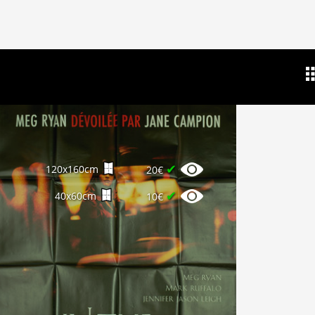
✔
120x160cm
20€
✔
40x60cm
10€