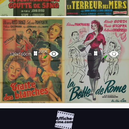
200€
45€
120x160cm
60x80cm
✔
✔