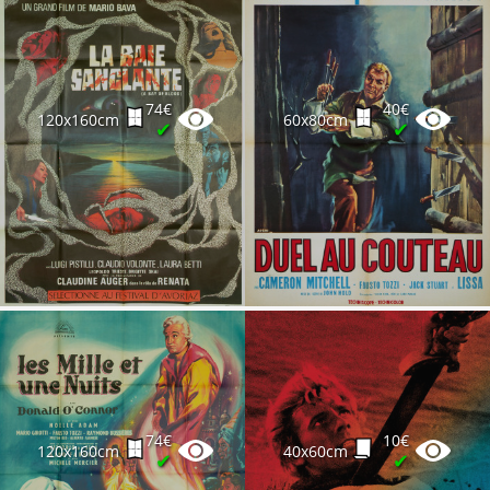
74€
40€
120x160cm
60x80cm
✔
✔
74€
10€
120x160cm
40x60cm
✔
✔