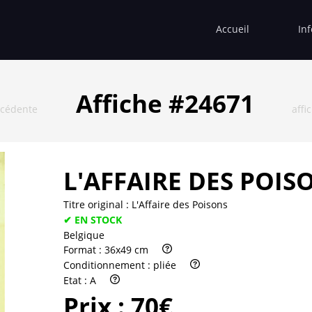
Accueil
In
Affiche #24671
écédente
affi
L'AFFAIRE DES POIS
Titre original :
L'Affaire des Poisons
✔ EN STOCK
Belgique
Format :
36x49 cm
Conditionnement :
pliée
Etat :
A
Prix :
70€