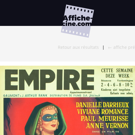
Retour aux résultats
|
← affiche pr