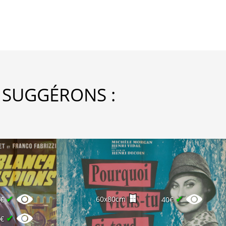
 SUGGÉRONS :
✔
✔
60x80cm
0€
40€
✔
5€