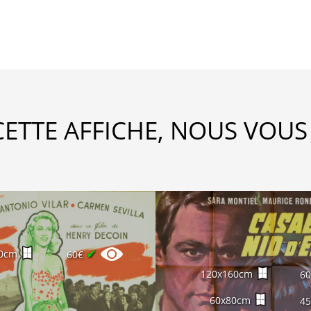
CETTE AFFICHE, NOUS VOUS
✔
0cm
60€
120x160cm
6
60x80cm
4