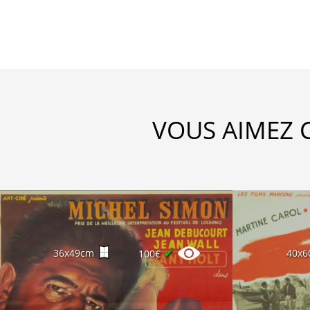
VOUS AIMEZ 
✔
36x49cm
40x6
100€