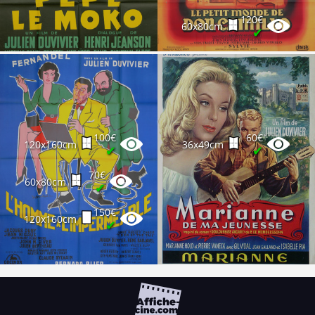
120€
60x80cm
✔
100€
60€
120x160cm
36x49cm
✔
✔
70€
60x80cm
✔
150€
120x160cm
✔