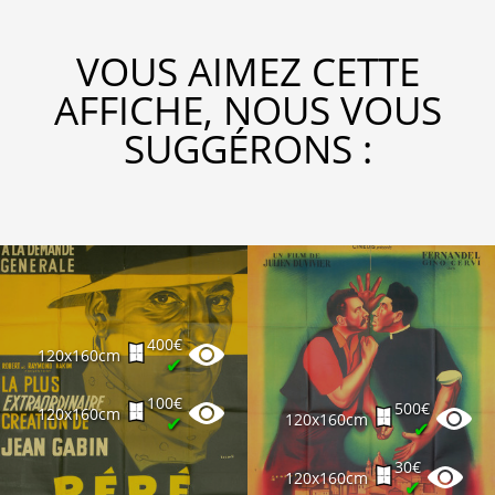
VOUS AIMEZ CETTE
AFFICHE, NOUS VOUS
SUGGÉRONS :
400€
120x160cm
✔
100€
500€
120x160cm
120x160cm
✔
✔
30€
120x160cm
✔