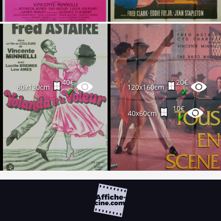
40€
20€
80x120cm
120x160cm
✔
✔
10€
40x60cm
✔