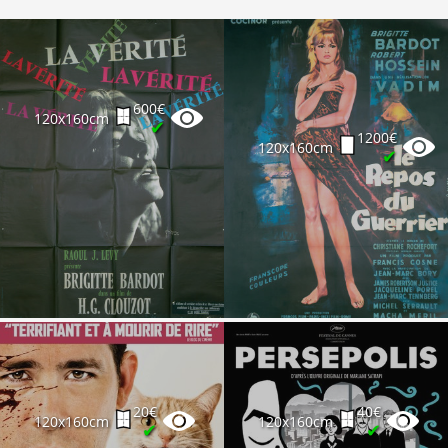
600€
120x160cm
✔
1200€
120x160cm
✔
20€
40€
120x160cm
120x160cm
✔
✔