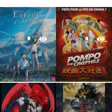
20€
16€
70x100cm
120x160cm
✔
✔