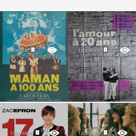
20€
150€
40x60cm
120x160cm
✔
✔
20€
16€
120x160cm
120x160cm
✔
✔