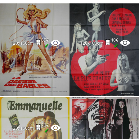
65€
40€
120x160cm
120x160cm
✔
✔
70€
120x160cm
✔