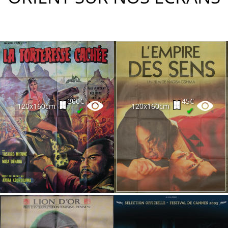
300€
45€
120x160cm
120x160cm
✔
✔