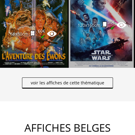
30€
120x160cm
✔
60€
60x80cm
✔
voir les affiches de cette thématique
AFFICHES BELGES