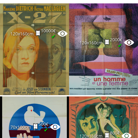
10000€
120x160cm
✔
2000€
120x160cm
✔
500€
70x100cm
✔
800€
120x160cm