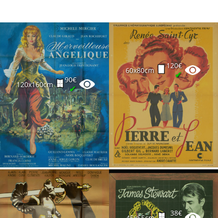
120€
60x80cm
✔
90€
120x160cm
✔
38€
45x55cm