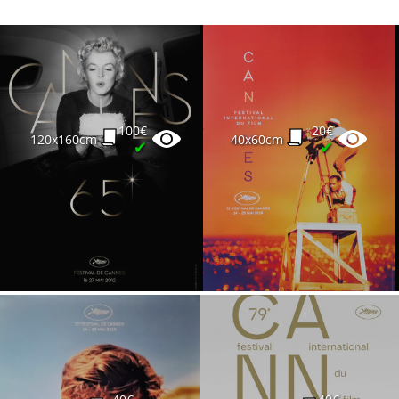
100€
20€
120x160cm
40x60cm
✔
✔