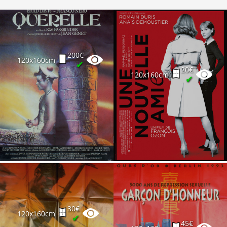
200€
120x160cm
✔
20€
120x160cm
✔
30€
120x160cm
✔
45€