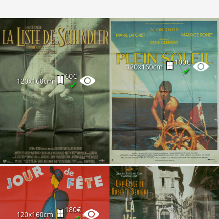
100€
120x160cm
✔
60€
120x160cm
✔
180€
120x160cm
✔