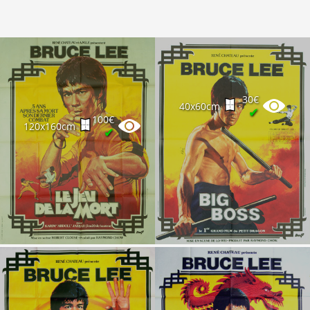
30€
40x60cm
✔
100€
120x160cm
✔