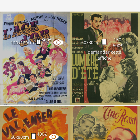
300€
150-
60x80cm
120x160cm
☆
✔
500€
demander cette
affiche
400€
60x80cm
✔