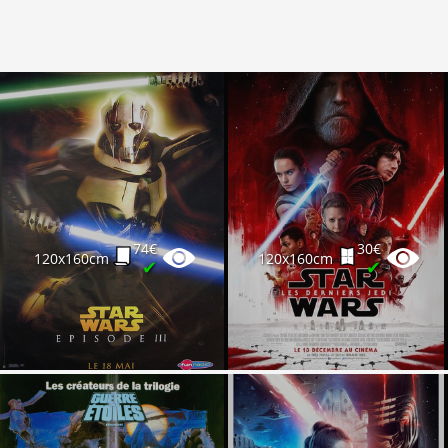
74€
30€
120x160cm
120x160cm
✔
✔