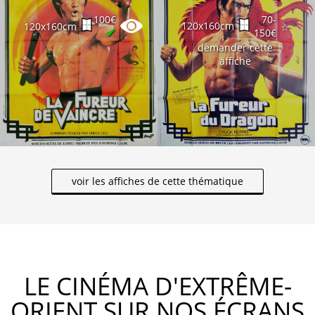
100€
70-
120x160cm
120x160cm
☆
✔
150€
demander cette
affiche
voir les affiches de cette thématique
LE CINÉMA D'EXTRÊME-
ORIENT SUR NOS ÉCRANS