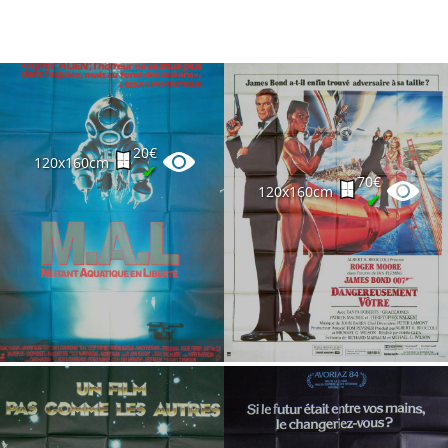
20€
120x160cm
✔
70€
120x160cm
✔