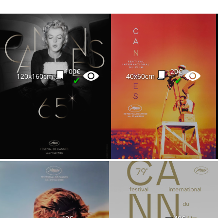
100€
20€
120x160cm
40x60cm
✔
✔