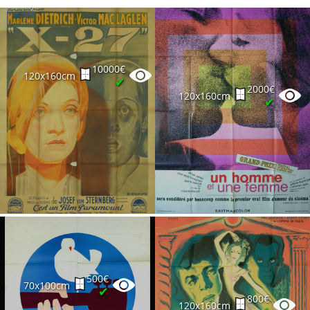
10000€
120x160cm
✔
2000€
120x160cm
✔
500€
70x100cm
✔
800€
120x160cm