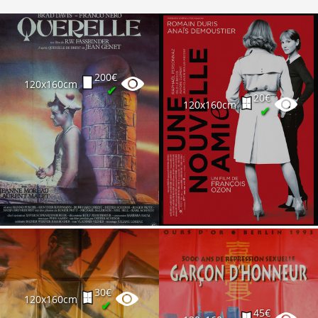
200€
120x160cm
✔
20€
120x160cm
✔
30€
120x160cm
✔
45€