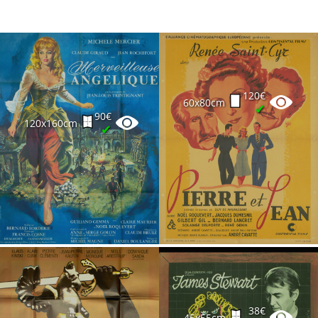
120€
60x80cm
✔
90€
120x160cm
✔
38€
45x55cm