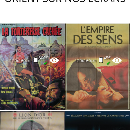
300€
45€
120x160cm
120x160cm
✔
✔