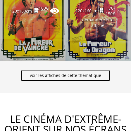
100€
70-
120x160cm
120x160cm
☆
✔
150€
demander cette
affiche
voir les affiches de cette thématique
LE CINÉMA D'EXTRÊME-
ORIENT SUR NOS ÉCRANS