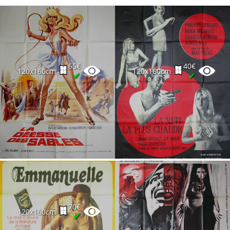
65€
40€
120x160cm
120x160cm
✔
✔
70€
120x160cm
✔