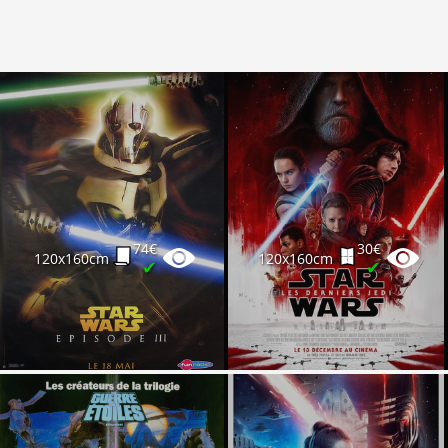
74€
30€
120x160cm
120x160cm
✔
✔