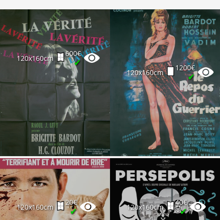
600€
120x160cm
✔
1200€
120x160cm
✔
20€
40€
120x160cm
120x160cm
✔
✔