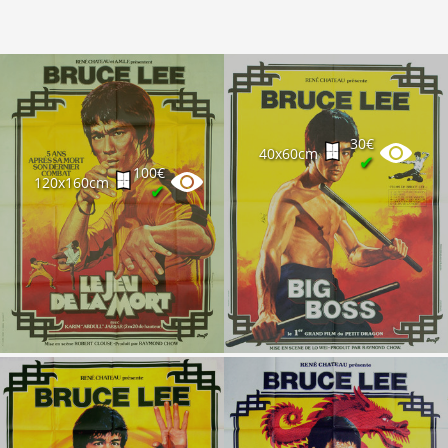
30€
40x60cm
✔
100€
120x160cm
✔