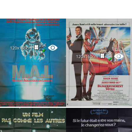
20€
120x160cm
✔
70€
120x160cm
✔