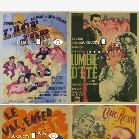
300€
150-
60x80cm
120x160cm
☆
✔
500€
demander cette
affiche
400€
60x80cm
✔