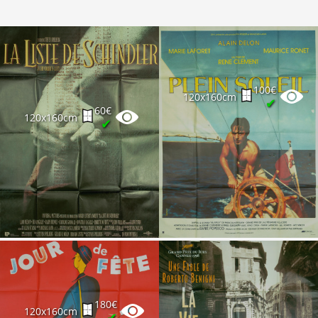
100€
120x160cm
✔
60€
120x160cm
✔
180€
120x160cm
✔