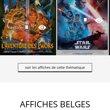
30€
120x160cm
✔
60€
60x80cm
✔
voir les affiches de cette thématique
AFFICHES BELGES