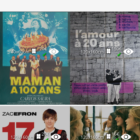
20€
150€
40x60cm
120x160cm
✔
✔
20€
16€
120x160cm
120x160cm
✔
✔