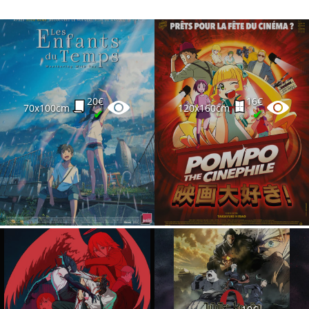
20€
16€
70x100cm
120x160cm
✔
✔